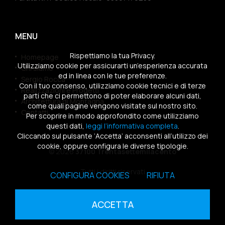
MENU
Rispettiamo la tua Privacy.
Homepage
Utilizziamo cookie per assicurarti un’esperienza accurata
Chi siamo
ed in linea con le tue preferenze.
Sergio Rocca
Con il tuo consenso, utilizziamo cookie tecnici e di terze
Realizzazioni e Progetti
parti che ci permettono di poter elaborare alcuni dati,
Architettura di Montagna
come quali pagine vengono visitate sul nostro sito.
Contatti
Per scoprire in modo approfondito come utilizziamo
questi dati,
leggi l’informativa completa
.
Cliccando sul pulsante ‘Accetta’ acconsenti all’utilizzo dei
cookie, oppure configura le diverse tipologie.
© 2026
37100 Trentasettemilacento
Tutti i diritti riservati
CONFIGURA COOKIES
RIFIUTA
Sitemap
|
Privacy Policy
|
Cookies Policy
ACCETTA
powered by