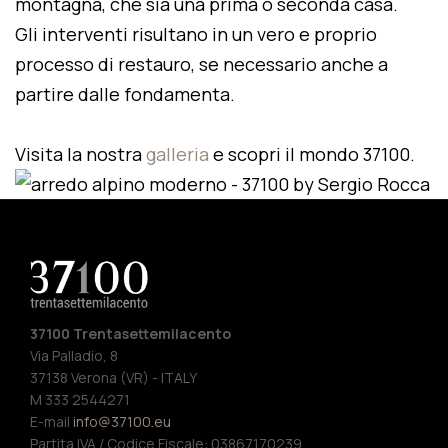
montagna, che sia una prima o seconda casa.
Gli interventi risultano in un vero e proprio
processo di restauro, se necessario anche a
partire dalle fondamenta.
Visita la nostra
galleria
e scopri il mondo 37100.
37100 Trentasettemilacento
Via Palladio, 8
37138 Verona (VR) - ITALY
M 333 2544271
E-mail
info@37100.eu
Partita IVA / Codice Fiscale: 03867170239