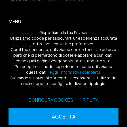
MENU
Rispettiamo la tua Privacy.
Homepage
Utilizziamo cookie per assicurarti un’esperienza accurata
Chi siamo
ed in linea con le tue preferenze.
Sergio Rocca
Con il tuo consenso, utilizziamo cookie tecnici e di terze
Realizzazioni e Progetti
parti che ci permettono di poter elaborare alcuni dati,
Architettura di Montagna
come quali pagine vengono visitate sul nostro sito.
Contatti
Per scoprire in modo approfondito come utilizziamo
questi dati,
leggi l’informativa completa
.
Cliccando sul pulsante ‘Accetta’ acconsenti all’utilizzo dei
cookie, oppure configura le diverse tipologie.
© 2026
37100 Trentasettemilacento
Tutti i diritti riservati
CONFIGURA COOKIES
RIFIUTA
Sitemap
|
Privacy Policy
|
Cookies Policy
ACCETTA
powered by