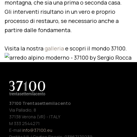
montagna, che sia una prima o seconda casa.
Gli interventi risultano in un vero e proprio
processo di restauro, se necessario anche a
partire dalle fondamenta.
Visita la nostra
galleria
e scopri il mondo 37100.
37100 Trentasettemilacento
Via Palladio, 8
37138 Verona (VR) - ITALY
M 333 2544271
E-mail
info@37100.eu
Partita IVA / Codice Fiscale: 03867170239