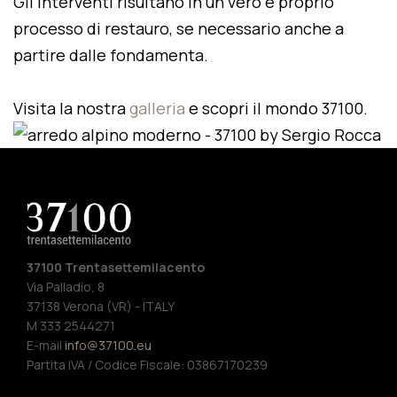
Gli interventi risultano in un vero e proprio
processo di restauro, se necessario anche a
partire dalle fondamenta.
Visita la nostra
galleria
e scopri il mondo 37100.
37100 Trentasettemilacento
Via Palladio, 8
37138 Verona (VR) - ITALY
M 333 2544271
E-mail
info@37100.eu
Partita IVA / Codice Fiscale: 03867170239