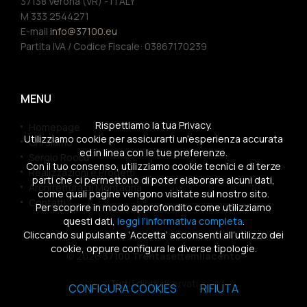
37138 Verona (VR) - ITALY
M 333 2544271
E-mail
info@37100.eu
Partita IVA / Codice Fiscale: 03867170239
MENU
Rispettiamo la tua Privacy.
Homepage
Utilizziamo cookie per assicurarti un’esperienza accurata
Chi siamo
ed in linea con le tue preferenze.
Sergio Rocca
Con il tuo consenso, utilizziamo cookie tecnici e di terze
Realizzazioni e Progetti
parti che ci permettono di poter elaborare alcuni dati,
Architettura di Montagna
come quali pagine vengono visitate sul nostro sito.
Contatti
Per scoprire in modo approfondito come utilizziamo
questi dati,
leggi l’informativa completa
.
Cliccando sul pulsante ‘Accetta’ acconsenti all’utilizzo dei
cookie, oppure configura le diverse tipologie.
© 2026
37100 Trentasettemilacento
Tutti i diritti riservati
CONFIGURA COOKIES
RIFIUTA