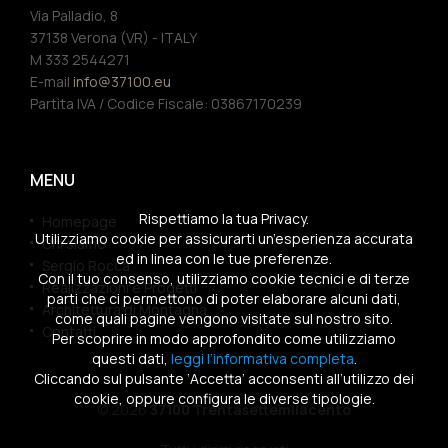
Via Palladio, 8
37138 Verona (VR) - ITALY
M 333 2544271
E-mail
info@37100.eu
Partita IVA / Codice Fiscale: 03867170239
MENU
Rispettiamo la tua Privacy.
Homepage
Utilizziamo cookie per assicurarti un’esperienza accurata
Chi siamo
ed in linea con le tue preferenze.
Sergio Rocca
Con il tuo consenso, utilizziamo cookie tecnici e di terze
Realizzazioni e Progetti
parti che ci permettono di poter elaborare alcuni dati,
Architettura di Montagna
come quali pagine vengono visitate sul nostro sito.
Contatti
Per scoprire in modo approfondito come utilizziamo
questi dati,
leggi l’informativa completa
.
Cliccando sul pulsante ‘Accetta’ acconsenti all’utilizzo dei
cookie, oppure configura le diverse tipologie.
© 2026
37100 Trentasettemilacento