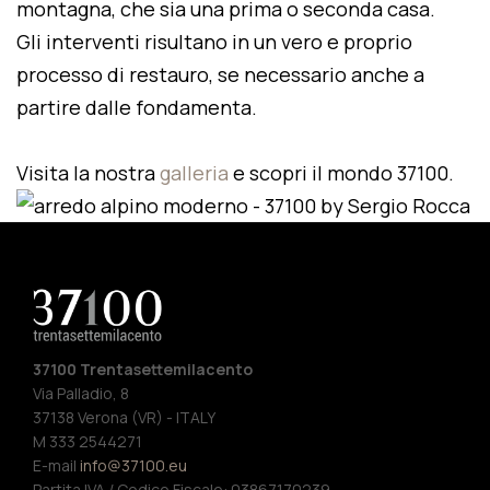
montagna, che sia una prima o seconda casa.
Gli interventi risultano in un vero e proprio
processo di restauro, se necessario anche a
partire dalle fondamenta.
Visita la nostra
galleria
e scopri il mondo 37100.
37100 Trentasettemilacento
Via Palladio, 8
37138 Verona (VR) - ITALY
M 333 2544271
E-mail
info@37100.eu
Partita IVA / Codice Fiscale: 03867170239