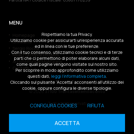
MENU
Rispettiamo la tua Privacy.
Homepage
Utilizziamo cookie per assicurarti un’esperienza accurata
Chi siamo
ed in linea con le tue preferenze.
Sergio Rocca
Con il tuo consenso, utilizziamo cookie tecnici e di terze
Realizzazioni e Progetti
parti che ci permettono di poter elaborare alcuni dati,
Architettura di Montagna
come quali pagine vengono visitate sul nostro sito.
Contatti
Per scoprire in modo approfondito come utilizziamo
questi dati,
leggi l’informativa completa
.
Cliccando sul pulsante ‘Accetta’ acconsenti all’utilizzo dei
cookie, oppure configura le diverse tipologie.
© 2026
37100 Trentasettemilacento
Tutti i diritti riservati
CONFIGURA COOKIES
RIFIUTA
Sitemap
|
Privacy Policy
|
Cookies Policy
ACCETTA
powered by