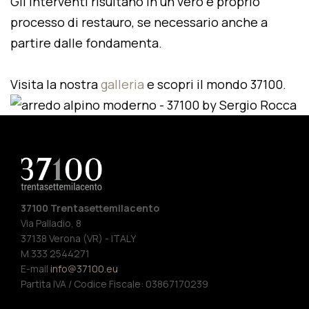
Gli interventi risultano in un vero e proprio
processo di restauro, se necessario anche a
partire dalle fondamenta.
Visita la nostra
galleria
e scopri il mondo 37100.
37100 Trentasettemilacento
Via Palladio, 8
37138 Verona (VR) - ITALY
M 333 2544271
E-mail
info@37100.eu
Partita IVA / Codice Fiscale: 03867170239