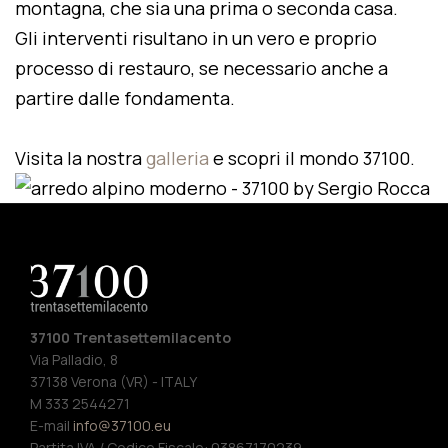
montagna, che sia una prima o seconda casa.
Gli interventi risultano in un vero e proprio
processo di restauro, se necessario anche a
partire dalle fondamenta.
Visita la nostra
galleria
e scopri il mondo 37100.
37100 Trentasettemilacento
Via Palladio, 8
37138 Verona (VR) - ITALY
M 333 2544271
E-mail
info@37100.eu
Partita IVA / Codice Fiscale: 03867170239