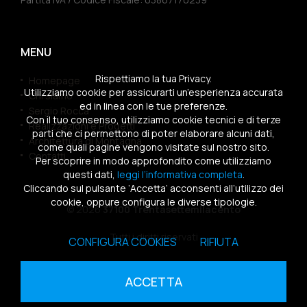
MENU
Rispettiamo la tua Privacy.
Homepage
Utilizziamo cookie per assicurarti un’esperienza accurata
Chi siamo
ed in linea con le tue preferenze.
Sergio Rocca
Con il tuo consenso, utilizziamo cookie tecnici e di terze
Realizzazioni e Progetti
parti che ci permettono di poter elaborare alcuni dati,
Architettura di Montagna
come quali pagine vengono visitate sul nostro sito.
Contatti
Per scoprire in modo approfondito come utilizziamo
questi dati,
leggi l’informativa completa
.
Cliccando sul pulsante ‘Accetta’ acconsenti all’utilizzo dei
cookie, oppure configura le diverse tipologie.
© 2026
37100 Trentasettemilacento
Tutti i diritti riservati
CONFIGURA COOKIES
RIFIUTA
Sitemap
|
Privacy Policy
|
Cookies Policy
ACCETTA
powered by