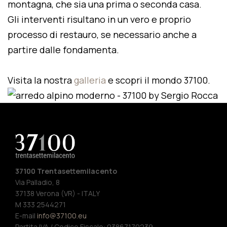
montagna, che sia una prima o seconda casa.
Gli interventi risultano in un vero e proprio
processo di restauro, se necessario anche a
partire dalle fondamenta.
Visita la nostra
galleria
e scopri il mondo 37100.
37100 Trentasettemilacento
Via Palladio, 8
37138 Verona (VR) - ITALY
M 333 2544271
E-mail
info@37100.eu
Partita IVA / Codice Fiscale: 03867170239