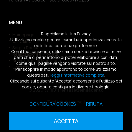
MENU
Rispettiamo la tua Privacy.
Homepage
Utilizziamo cookie per assicurarti un’esperienza accurata
Chi siamo
ed in linea con le tue preferenze.
Sergio Rocca
Con il tuo consenso, utilizziamo cookie tecnici e di terze
Realizzazioni e Progetti
parti che ci permettono di poter elaborare alcuni dati,
Architettura di Montagna
come quali pagine vengono visitate sul nostro sito.
Contatti
Per scoprire in modo approfondito come utilizziamo
questi dati,
leggi l’informativa completa
.
Cliccando sul pulsante ‘Accetta’ acconsenti all’utilizzo dei
cookie, oppure configura le diverse tipologie.
© 2026
37100 Trentasettemilacento
Tutti i diritti riservati
CONFIGURA COOKIES
RIFIUTA
Sitemap
|
Privacy Policy
|
Cookies Policy
ACCETTA
powered by