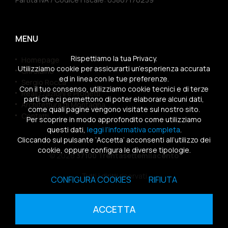
MENU
Rispettiamo la tua Privacy.
Homepage
Utilizziamo cookie per assicurarti un’esperienza accurata
Chi siamo
ed in linea con le tue preferenze.
Sergio Rocca
Con il tuo consenso, utilizziamo cookie tecnici e di terze
Realizzazioni e Progetti
parti che ci permettono di poter elaborare alcuni dati,
Architettura di Montagna
come quali pagine vengono visitate sul nostro sito.
Contatti
Per scoprire in modo approfondito come utilizziamo
questi dati,
leggi l’informativa completa
.
Cliccando sul pulsante ‘Accetta’ acconsenti all’utilizzo dei
cookie, oppure configura le diverse tipologie.
© 2026
37100 Trentasettemilacento
Tutti i diritti riservati
CONFIGURA COOKIES
RIFIUTA
Sitemap
|
Privacy Policy
|
Cookies Policy
ACCETTA
powered by