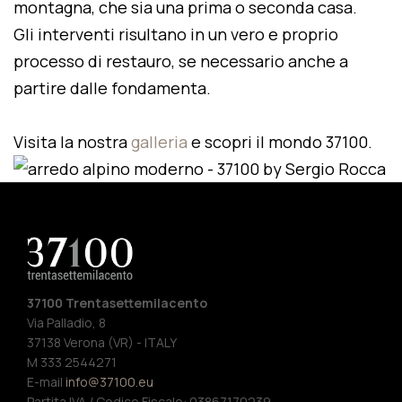
montagna, che sia una prima o seconda casa.
Gli interventi risultano in un vero e proprio
processo di restauro, se necessario anche a
partire dalle fondamenta.
Visita la nostra
galleria
e scopri il mondo 37100.
37100 Trentasettemilacento
Via Palladio, 8
37138 Verona (VR) - ITALY
M 333 2544271
E-mail
info@37100.eu
Partita IVA / Codice Fiscale: 03867170239