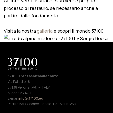
Gli interventi risultano in un vero e proprio
processo di restauro, se necessario anche a
partire dalle fondamenta.
Visita la nostra
galleria
e scopri il mondo 37100.
37100 Trentasettemilacento
Via Palladio, 8
37138 Verona (VR) - ITALY
M 333 2544271
E-mail
info@37100.eu
Partita IVA / Codice Fiscale: 03867170239