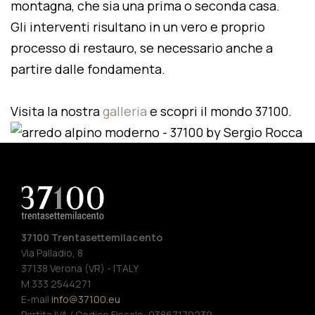
montagna, che sia una prima o seconda casa.
Gli interventi risultano in un vero e proprio
processo di restauro, se necessario anche a
partire dalle fondamenta.
Visita la nostra
galleria
e scopri il mondo 37100.
37100 Trentasettemilacento
Via Palladio, 8
37138 Verona (VR) - ITALY
M 333 2544271
E-mail
info@37100.eu
Partita IVA / Codice Fiscale: 03867170239