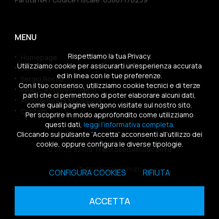
MENU
Rispettiamo la tua Privacy.
Homepage
Utilizziamo cookie per assicurarti un’esperienza accurata
Chi siamo
ed in linea con le tue preferenze.
Sergio Rocca
Con il tuo consenso, utilizziamo cookie tecnici e di terze
Realizzazioni e Progetti
parti che ci permettono di poter elaborare alcuni dati,
Architettura di Montagna
come quali pagine vengono visitate sul nostro sito.
Contatti
Per scoprire in modo approfondito come utilizziamo
questi dati,
leggi l’informativa completa
.
Cliccando sul pulsante ‘Accetta’ acconsenti all’utilizzo dei
cookie, oppure configura le diverse tipologie.
© 2026
37100 Trentasettemilacento
Tutti i diritti riservati
CONFIGURA COOKIES
RIFIUTA
Sitemap
|
Privacy Policy
|
Cookies Policy
ACCETTA
powered by