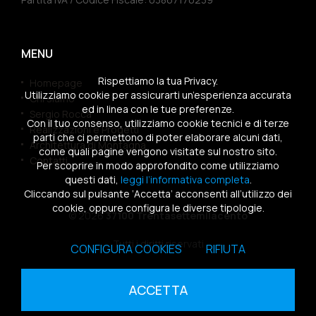
MENU
Rispettiamo la tua Privacy.
Homepage
Utilizziamo cookie per assicurarti un’esperienza accurata
Chi siamo
ed in linea con le tue preferenze.
Sergio Rocca
Con il tuo consenso, utilizziamo cookie tecnici e di terze
Realizzazioni e Progetti
parti che ci permettono di poter elaborare alcuni dati,
Architettura di Montagna
come quali pagine vengono visitate sul nostro sito.
Contatti
Per scoprire in modo approfondito come utilizziamo
questi dati,
leggi l’informativa completa
.
Cliccando sul pulsante ‘Accetta’ acconsenti all’utilizzo dei
cookie, oppure configura le diverse tipologie.
© 2026
37100 Trentasettemilacento
Tutti i diritti riservati
CONFIGURA COOKIES
RIFIUTA
Sitemap
|
Privacy Policy
|
Cookies Policy
ACCETTA
powered by