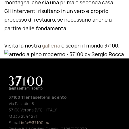
montagna, che sia una prima o seconda casa.
Gli interventi risultano in un vero e proprio
processo di restauro, se necessario anche a
partire dalle fondamenta.
Visita la nostra
galleria
e scopri il mondo 37100.
37100 Trentasettemilacento
Via Palladio, 8
37138 Verona (VR) - ITALY
M 333 2544271
E-mail
info@37100.eu
Partita IVA / Codice Fiscale: 03867170239