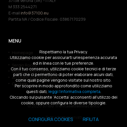
37138 Verona (VR) - ITALY
M 333 2544271
E-mail
info@37100.eu
Partita IVA / Codice Fiscale: 03867170239
MENU
Rispettiamo la tua Privacy.
Homepage
Utilizziamo cookie per assicurarti un’esperienza accurata
Chi siamo
ed in linea con le tue preferenze.
Sergio Rocca
Con il tuo consenso, utilizziamo cookie tecnici e di terze
Realizzazioni e Progetti
parti che ci permettono di poter elaborare alcuni dati,
Architettura di Montagna
come quali pagine vengono visitate sul nostro sito.
Contatti
Per scoprire in modo approfondito come utilizziamo
questi dati,
leggi l’informativa completa
.
Cliccando sul pulsante ‘Accetta’ acconsenti all’utilizzo dei
cookie, oppure configura le diverse tipologie.
© 2026
37100 Trentasettemilacento
Tutti i diritti riservati
CONFIGURA COOKIES
RIFIUTA