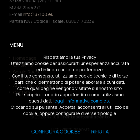
37138 Verona (VR) - ITALY
M 333 2544271
E-mail
info@37100.eu
Partita IVA / Codice Fiscale: 03867170239
MENU
Rispettiamo la tua Privacy.
Homepage
Utilizziamo cookie per assicurarti un’esperienza accurata
Chi siamo
ed in linea con le tue preferenze.
Sergio Rocca
Con il tuo consenso, utilizziamo cookie tecnici e di terze
Realizzazioni e Progetti
parti che ci permettono di poter elaborare alcuni dati,
Architettura di Montagna
come quali pagine vengono visitate sul nostro sito.
Contatti
Per scoprire in modo approfondito come utilizziamo
questi dati,
leggi l’informativa completa
.
Cliccando sul pulsante ‘Accetta’ acconsenti all’utilizzo dei
cookie, oppure configura le diverse tipologie.
© 2026
37100 Trentasettemilacento
Tutti i diritti riservati
CONFIGURA COOKIES
RIFIUTA