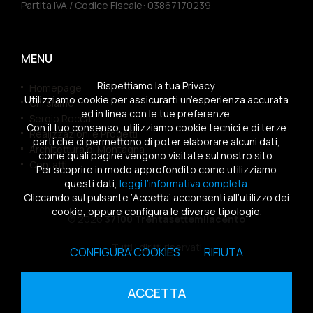
Partita IVA / Codice Fiscale: 03867170239
MENU
Rispettiamo la tua Privacy.
Homepage
Utilizziamo cookie per assicurarti un’esperienza accurata
Chi siamo
ed in linea con le tue preferenze.
Sergio Rocca
Con il tuo consenso, utilizziamo cookie tecnici e di terze
Realizzazioni e Progetti
parti che ci permettono di poter elaborare alcuni dati,
Architettura di Montagna
come quali pagine vengono visitate sul nostro sito.
Contatti
Per scoprire in modo approfondito come utilizziamo
questi dati,
leggi l’informativa completa
.
Cliccando sul pulsante ‘Accetta’ acconsenti all’utilizzo dei
cookie, oppure configura le diverse tipologie.
© 2026
37100 Trentasettemilacento
Tutti i diritti riservati
CONFIGURA COOKIES
RIFIUTA
Sitemap
|
Privacy Policy
|
Cookies Policy
ACCETTA
powered by