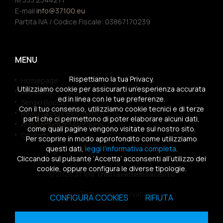
E-mail
info@37100.eu
Partita IVA / Codice Fiscale: 03867170239
MENU
Rispettiamo la tua Privacy.
Homepage
Utilizziamo cookie per assicurarti un’esperienza accurata
Chi siamo
ed in linea con le tue preferenze.
Sergio Rocca
Con il tuo consenso, utilizziamo cookie tecnici e di terze
Realizzazioni e Progetti
parti che ci permettono di poter elaborare alcuni dati,
Architettura di Montagna
come quali pagine vengono visitate sul nostro sito.
Contatti
Per scoprire in modo approfondito come utilizziamo
questi dati,
leggi l’informativa completa
.
Cliccando sul pulsante ‘Accetta’ acconsenti all’utilizzo dei
cookie, oppure configura le diverse tipologie.
© 2026
37100 Trentasettemilacento
Tutti i diritti riservati
CONFIGURA COOKIES
RIFIUTA
Sitemap
|
Privacy Policy
|
Cookies Policy