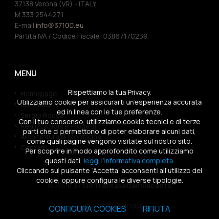
37138 Verona (VR) - ITALY
M 333 2544271
E-mail
info@37100.eu
Partita IVA / Codice Fiscale: 03867170239
MENU
Rispettiamo la tua Privacy.
Homepage
Utilizziamo cookie per assicurarti un’esperienza accurata
Chi siamo
ed in linea con le tue preferenze.
Sergio Rocca
Con il tuo consenso, utilizziamo cookie tecnici e di terze
Realizzazioni e Progetti
parti che ci permettono di poter elaborare alcuni dati,
Architettura di Montagna
come quali pagine vengono visitate sul nostro sito.
Contatti
Per scoprire in modo approfondito come utilizziamo
questi dati,
leggi l’informativa completa
.
Cliccando sul pulsante ‘Accetta’ acconsenti all’utilizzo dei
cookie, oppure configura le diverse tipologie.
© 2026
37100 Trentasettemilacento
Tutti i diritti riservati
CONFIGURA COOKIES
RIFIUTA