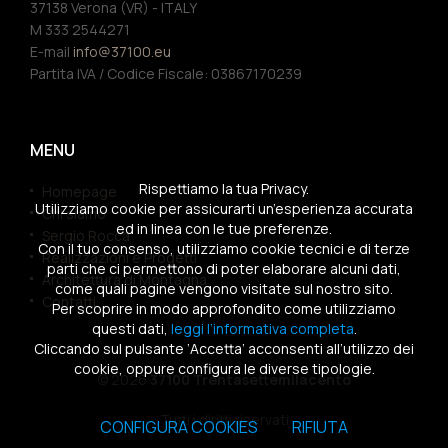
37138 Verona (VR) - ITALY
M 333 2544271
E-mail
info@37100.eu
Partita IVA / Codice Fiscale: 03867170239
MENU
Rispettiamo la tua Privacy.
Homepage
Utilizziamo cookie per assicurarti un’esperienza accurata
Chi siamo
ed in linea con le tue preferenze.
Sergio Rocca
Con il tuo consenso, utilizziamo cookie tecnici e di terze
Realizzazioni e Progetti
parti che ci permettono di poter elaborare alcuni dati,
Architettura di Montagna
come quali pagine vengono visitate sul nostro sito.
Contatti
Per scoprire in modo approfondito come utilizziamo
questi dati,
leggi l’informativa completa
.
Cliccando sul pulsante ‘Accetta’ acconsenti all’utilizzo dei
cookie, oppure configura le diverse tipologie.
© 2026
37100 Trentasettemilacento
Tutti i diritti riservati
CONFIGURA COOKIES
RIFIUTA