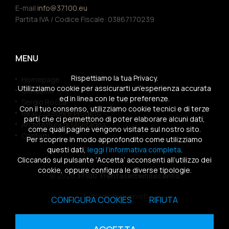
E-mail
info@37100.eu
Partita IVA / Codice Fiscale: 03867170239
MENU
Rispettiamo la tua Privacy.
Homepage
Utilizziamo cookie per assicurarti un’esperienza accurata
Chi siamo
ed in linea con le tue preferenze.
Sergio Rocca
Con il tuo consenso, utilizziamo cookie tecnici e di terze
Realizzazioni e Progetti
parti che ci permettono di poter elaborare alcuni dati,
Architettura di Montagna
come quali pagine vengono visitate sul nostro sito.
Contatti
Per scoprire in modo approfondito come utilizziamo
questi dati,
leggi l’informativa completa
.
Cliccando sul pulsante ‘Accetta’ acconsenti all’utilizzo dei
cookie, oppure configura le diverse tipologie.
© 2026
37100 Trentasettemilacento
Tutti i diritti riservati
CONFIGURA COOKIES
RIFIUTA
Sitemap
|
Privacy Policy
|
Cookies Policy