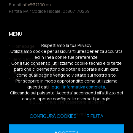
E-mail
info@37100.eu
Partita IVA / Codice Fiscale: 03867170239
MENU
Rispettiamo la tua Privacy.
Homepage
Utilizziamo cookie per assicurarti un’esperienza accurata
Chi siamo
ed in linea con le tue preferenze.
Sergio Rocca
Con il tuo consenso, utilizziamo cookie tecnici e di terze
Realizzazioni e Progetti
parti che ci permettono di poter elaborare alcuni dati,
Architettura di Montagna
come quali pagine vengono visitate sul nostro sito.
Contatti
Per scoprire in modo approfondito come utilizziamo
questi dati,
leggi l’informativa completa
.
Cliccando sul pulsante ‘Accetta’ acconsenti all’utilizzo dei
cookie, oppure configura le diverse tipologie.
© 2026
37100 Trentasettemilacento
Tutti i diritti riservati
CONFIGURA COOKIES
RIFIUTA
Sitemap
|
Privacy Policy
|
Cookies Policy