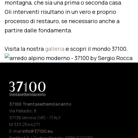
montagna, che sia una prima o seconda casa.
Gli interventi risultano in un vero e proprio
processo di restauro, se necessario anche a
partire dalle fondamenta.
Visita la nostra
galleria
e scopri il mondo 37100.
37100 Trentasettemilacento
Via Palladio, 8
37138 Verona (VR) - ITALY
M 333 2544271
E-mail
info@37100.eu
Partita IVA / Codice Fiscale: 03867170239