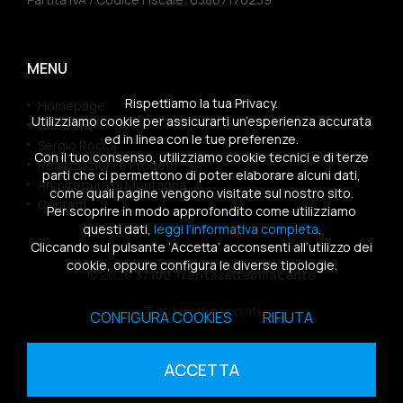
MENU
Rispettiamo la tua Privacy.
Homepage
Utilizziamo cookie per assicurarti un’esperienza accurata
Chi siamo
ed in linea con le tue preferenze.
Sergio Rocca
Con il tuo consenso, utilizziamo cookie tecnici e di terze
Realizzazioni e Progetti
parti che ci permettono di poter elaborare alcuni dati,
Architettura di Montagna
come quali pagine vengono visitate sul nostro sito.
Contatti
Per scoprire in modo approfondito come utilizziamo
questi dati,
leggi l’informativa completa
.
Cliccando sul pulsante ‘Accetta’ acconsenti all’utilizzo dei
cookie, oppure configura le diverse tipologie.
© 2026
37100 Trentasettemilacento
Tutti i diritti riservati
CONFIGURA COOKIES
RIFIUTA
Sitemap
|
Privacy Policy
|
Cookies Policy
ACCETTA
powered by