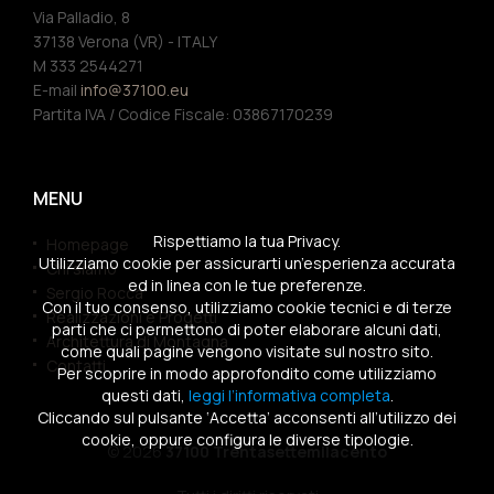
Via Palladio, 8
37138 Verona (VR) - ITALY
M 333 2544271
E-mail
info@37100.eu
Partita IVA / Codice Fiscale: 03867170239
MENU
Rispettiamo la tua Privacy.
Homepage
Utilizziamo cookie per assicurarti un’esperienza accurata
Chi siamo
ed in linea con le tue preferenze.
Sergio Rocca
Con il tuo consenso, utilizziamo cookie tecnici e di terze
Realizzazioni e Progetti
parti che ci permettono di poter elaborare alcuni dati,
Architettura di Montagna
come quali pagine vengono visitate sul nostro sito.
Contatti
Per scoprire in modo approfondito come utilizziamo
questi dati,
leggi l’informativa completa
.
Cliccando sul pulsante ‘Accetta’ acconsenti all’utilizzo dei
cookie, oppure configura le diverse tipologie.
© 2026
37100 Trentasettemilacento