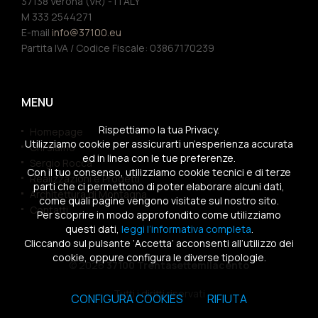
37138 Verona (VR) - ITALY
M 333 2544271
E-mail
info@37100.eu
Partita IVA / Codice Fiscale: 03867170239
MENU
Rispettiamo la tua Privacy.
Homepage
Utilizziamo cookie per assicurarti un’esperienza accurata
Chi siamo
ed in linea con le tue preferenze.
Sergio Rocca
Con il tuo consenso, utilizziamo cookie tecnici e di terze
Realizzazioni e Progetti
parti che ci permettono di poter elaborare alcuni dati,
Architettura di Montagna
come quali pagine vengono visitate sul nostro sito.
Contatti
Per scoprire in modo approfondito come utilizziamo
questi dati,
leggi l’informativa completa
.
Cliccando sul pulsante ‘Accetta’ acconsenti all’utilizzo dei
cookie, oppure configura le diverse tipologie.
© 2026
37100 Trentasettemilacento
Tutti i diritti riservati
CONFIGURA COOKIES
RIFIUTA