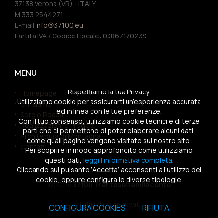
37138 Verona (VR) - ITALY
M 333 2544271
E-mail
info@37100.eu
Partita IVA / Codice Fiscale: 03867170239
MENU
Rispettiamo la tua Privacy.
Homepage
Utilizziamo cookie per assicurarti un’esperienza accurata
Chi siamo
ed in linea con le tue preferenze.
Sergio Rocca
Con il tuo consenso, utilizziamo cookie tecnici e di terze
Realizzazioni e Progetti
parti che ci permettono di poter elaborare alcuni dati,
Architettura di Montagna
come quali pagine vengono visitate sul nostro sito.
Contatti
Per scoprire in modo approfondito come utilizziamo
questi dati,
leggi l’informativa completa
.
Cliccando sul pulsante ‘Accetta’ acconsenti all’utilizzo dei
cookie, oppure configura le diverse tipologie.
© 2026
37100 Trentasettemilacento
Tutti i diritti riservati
CONFIGURA COOKIES
RIFIUTA