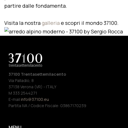
partire dalle fondamenta.
Visita la nostra
galleria
e scopri il mondo 37100.
37100 Trentasettemilacento
Via Palladio, 8
37138 Verona (VR) - ITALY
M 333 2544271
E-mail
info@37100.eu
Partita IVA / Codice Fiscale: 03867170239
MENU