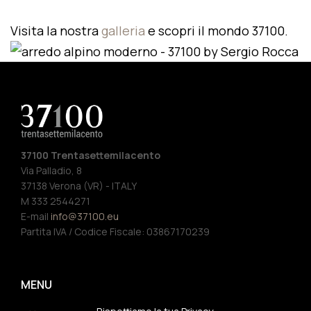
Visita la nostra
galleria
e scopri il mondo 37100.
37100 Trentasettemilacento
Via Palladio, 8
37138 Verona (VR) - ITALY
M 333 2544271
E-mail
info@37100.eu
Partita IVA / Codice Fiscale: 03867170239
MENU