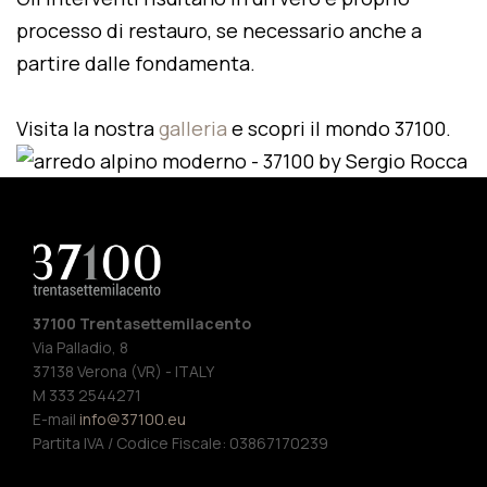
processo di restauro, se necessario anche a
partire dalle fondamenta.
Visita la nostra
galleria
e scopri il mondo 37100.
37100 Trentasettemilacento
Via Palladio, 8
37138 Verona (VR) - ITALY
M 333 2544271
E-mail
info@37100.eu
Partita IVA / Codice Fiscale: 03867170239