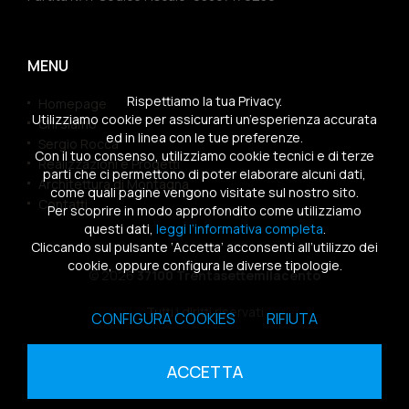
MENU
Rispettiamo la tua Privacy.
Homepage
Utilizziamo cookie per assicurarti un’esperienza accurata
Chi siamo
ed in linea con le tue preferenze.
Sergio Rocca
Con il tuo consenso, utilizziamo cookie tecnici e di terze
Realizzazioni e Progetti
parti che ci permettono di poter elaborare alcuni dati,
Architettura di Montagna
come quali pagine vengono visitate sul nostro sito.
Contatti
Per scoprire in modo approfondito come utilizziamo
questi dati,
leggi l’informativa completa
.
Cliccando sul pulsante ‘Accetta’ acconsenti all’utilizzo dei
cookie, oppure configura le diverse tipologie.
© 2026
37100 Trentasettemilacento
Tutti i diritti riservati
CONFIGURA COOKIES
RIFIUTA
Sitemap
|
Privacy Policy
|
Cookies Policy
ACCETTA
powered by