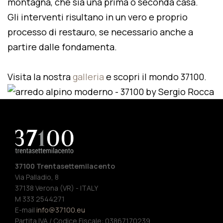
montagna, che sia una prima o seconda casa.
Gli interventi risultano in un vero e proprio
processo di restauro, se necessario anche a
partire dalle fondamenta.
Visita la nostra
galleria
e scopri il mondo 37100.
37100 Trentasettemilacento
Via Palladio, 8
37138 Verona (VR) - ITALY
M 333 2544271
E-mail
info@37100.eu
Partita IVA / Codice Fiscale: 03867170239