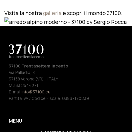
Visita la nostra
galleria
e scopri il mondo 37100.
37100 Trentasettemilacento
Via Palladio, 8
37138 Verona (VR) - ITALY
M 333 2544271
E-mail
info@37100.eu
Partita IVA / Codice Fiscale: 03867170239
MENU