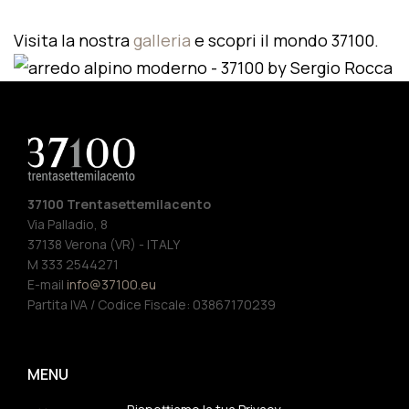
Visita la nostra
galleria
e scopri il mondo 37100.
37100 Trentasettemilacento
Via Palladio, 8
37138 Verona (VR) - ITALY
M 333 2544271
E-mail
info@37100.eu
Partita IVA / Codice Fiscale: 03867170239
MENU