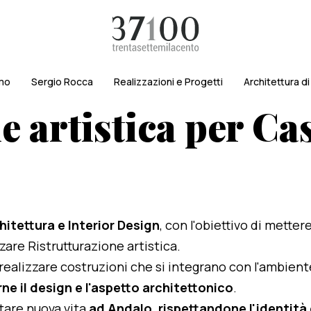
amo
Sergio Rocca
Realizzazioni e Progetti
Architettura d
 artistica per Cas
hitettura e Interior Design
, con l'obiettivo di metter
zzare Ristrutturazione artistica.
i realizzare costruzioni che si integrano con l'ambien
ne il design e l'aspetto architettonico
.
rtare nuova vita
ad Andalo, rispettandone l'identità e