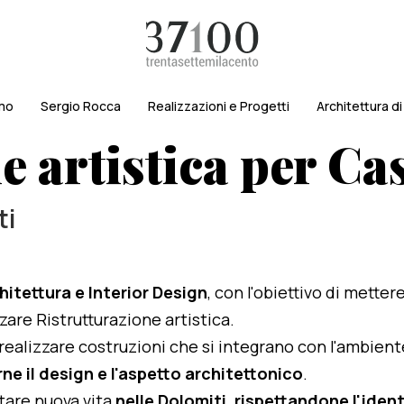
amo
Sergio Rocca
Realizzazioni e Progetti
Architettura d
 artistica per Cas
ti
hitettura e Interior Design
, con l'obiettivo di metter
zzare Ristrutturazione artistica.
i realizzare costruzioni che si integrano con l'ambien
ne il design e l'aspetto architettonico
.
rtare nuova vita
nelle Dolomiti, rispettandone l'identi