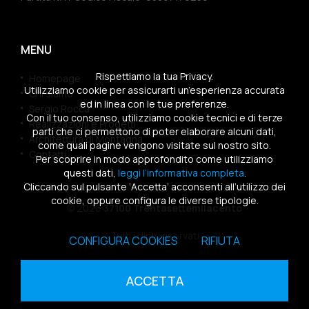
MENU
Rispettiamo la tua Privacy.
Homepage
Utilizziamo cookie per assicurarti un’esperienza accurata
Chi siamo
ed in linea con le tue preferenze.
Sergio Rocca
Con il tuo consenso, utilizziamo cookie tecnici e di terze
Realizzazioni e Progetti
parti che ci permettono di poter elaborare alcuni dati,
Architettura di Montagna
come quali pagine vengono visitate sul nostro sito.
Contatti
Per scoprire in modo approfondito come utilizziamo
questi dati,
leggi l’informativa completa
.
Cliccando sul pulsante ‘Accetta’ acconsenti all’utilizzo dei
cookie, oppure configura le diverse tipologie.
© 2026
37100 Trentasettemilacento
Tutti i diritti riservati
CONFIGURA COOKIES
RIFIUTA
Sitemap
|
Privacy Policy
|
Cookies Policy
ACCETTA
powered by