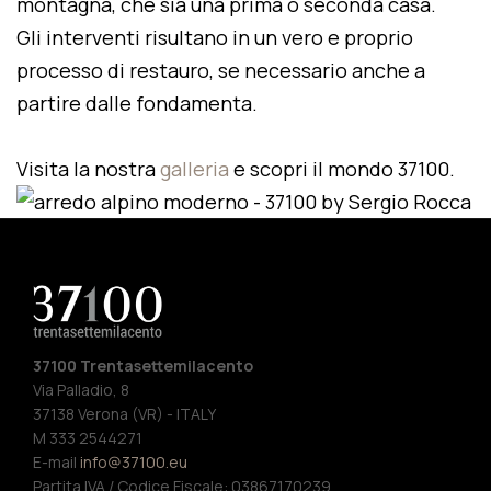
montagna, che sia una prima o seconda casa.
Gli interventi risultano in un vero e proprio
processo di restauro, se necessario anche a
partire dalle fondamenta.
Visita la nostra
galleria
e scopri il mondo 37100.
37100 Trentasettemilacento
Via Palladio, 8
37138 Verona (VR) - ITALY
M 333 2544271
E-mail
info@37100.eu
Partita IVA / Codice Fiscale: 03867170239