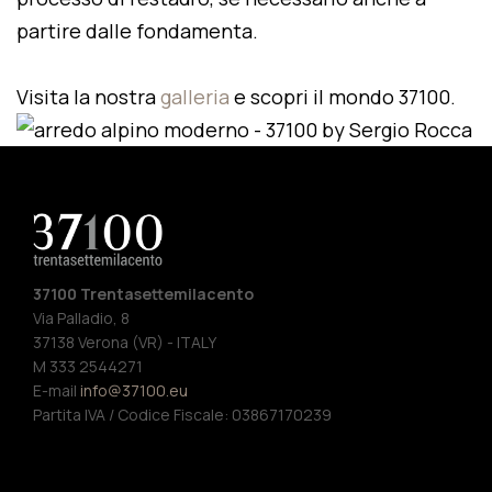
partire dalle fondamenta.
Visita la nostra
galleria
e scopri il mondo 37100.
37100 Trentasettemilacento
Via Palladio, 8
37138 Verona (VR) - ITALY
M 333 2544271
E-mail
info@37100.eu
Partita IVA / Codice Fiscale: 03867170239