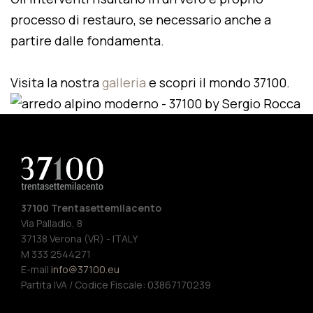
processo di restauro, se necessario anche a
partire dalle fondamenta.
Visita la nostra
galleria
e scopri il mondo 37100.
37100 Trentasettemilacento
Via Palladio, 8
37138 Verona (VR) - ITALY
M 333 2544271
E-mail
info@37100.eu
Partita IVA / Codice Fiscale: 03867170239