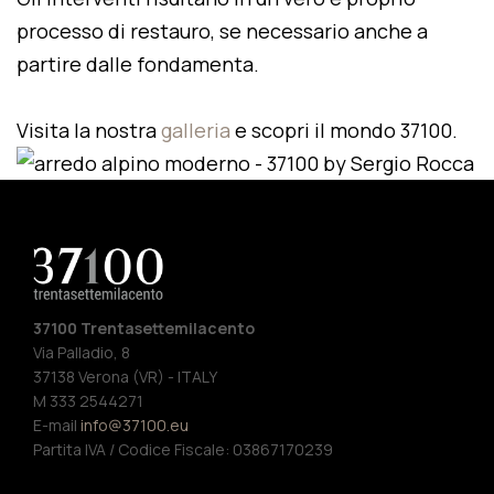
processo di restauro, se necessario anche a
partire dalle fondamenta.
Visita la nostra
galleria
e scopri il mondo 37100.
37100 Trentasettemilacento
Via Palladio, 8
37138 Verona (VR) - ITALY
M 333 2544271
E-mail
info@37100.eu
Partita IVA / Codice Fiscale: 03867170239