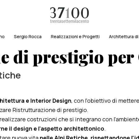
amo
Sergio Rocca
Realizzazioni e Progetti
Architettura d
e di prestigio per
etiche
hitettura e Interior Design
, con l'obiettivo di metter
zzare Ristrutturazione di prestigio.
i realizzare costruzioni che si integrano con l'ambien
ne il design e l'aspetto architettonico
.
rtare nuova vita
nelle Alpi Retiche, rispettandone l'id