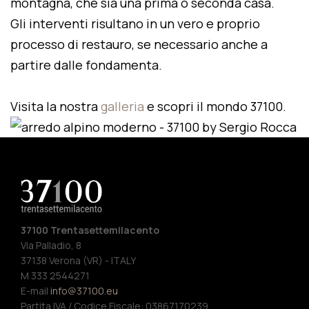
montagna, che sia una prima o seconda casa.
Gli interventi risultano in un vero e proprio
processo di restauro, se necessario anche a
partire dalle fondamenta.
Visita la nostra
galleria
e scopri il mondo 37100.
37100 Trentasettemilacento
Via Palladio, 8
37138 Verona (VR) - ITALY
M 333 2544271
E-mail
info@37100.eu
Partita IVA / Codice Fiscale: 03867170239