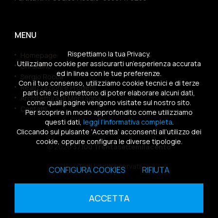
MENU
Rispettiamo la tua Privacy.
Homepage
Utilizziamo cookie per assicurarti un’esperienza accurata
Chi siamo
ed in linea con le tue preferenze.
Sergio Rocca
Con il tuo consenso, utilizziamo cookie tecnici e di terze
Realizzazioni e Progetti
parti che ci permettono di poter elaborare alcuni dati,
Architettura di Montagna
come quali pagine vengono visitate sul nostro sito.
Contatti
Per scoprire in modo approfondito come utilizziamo
questi dati,
leggi l’informativa completa
.
Cliccando sul pulsante ‘Accetta’ acconsenti all’utilizzo dei
cookie, oppure configura le diverse tipologie.
© 2026
37100 Trentasettemilacento
Tutti i diritti riservati
CONFIGURA COOKIES
RIFIUTA
Sitemap
|
Privacy Policy
|
Cookies Policy
ACCETTA
powered by