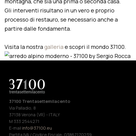
montagna, che sia una prima o seconda casa.
Gli interventi risultano in un vero e proprio
processo di restauro, se necessario anche a
partire dalle fondamenta.
Visita la nostra
galleria
e scopri il mondo 37100.
37100 Trentasettemilacento
Via Palladio, 8
37138 Verona (VR) - ITALY
M 333 2544271
E-mail
info@37100.eu
Partita IVA / Codice Fiscale: 03867170239