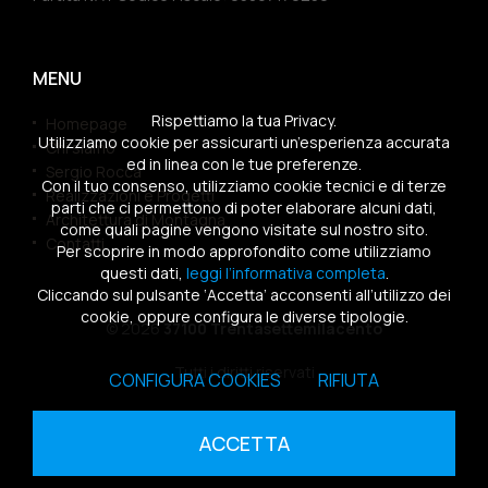
MENU
Rispettiamo la tua Privacy.
Homepage
Utilizziamo cookie per assicurarti un’esperienza accurata
Chi siamo
ed in linea con le tue preferenze.
Sergio Rocca
Con il tuo consenso, utilizziamo cookie tecnici e di terze
Realizzazioni e Progetti
parti che ci permettono di poter elaborare alcuni dati,
Architettura di Montagna
come quali pagine vengono visitate sul nostro sito.
Contatti
Per scoprire in modo approfondito come utilizziamo
questi dati,
leggi l’informativa completa
.
Cliccando sul pulsante ‘Accetta’ acconsenti all’utilizzo dei
cookie, oppure configura le diverse tipologie.
© 2026
37100 Trentasettemilacento
Tutti i diritti riservati
CONFIGURA COOKIES
RIFIUTA
Sitemap
|
Privacy Policy
|
Cookies Policy
ACCETTA
powered by