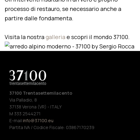
processo di restauro, se necessario anche a
partire dalle fondamenta.
Visita la nostra
galleria
e scopri il mondo 37100.
37100 Trentasettemilacento
Via Palladio, 8
37138 Verona (VR) - ITALY
M 333 2544271
E-mail
info@37100.eu
Partita IVA / Codice Fiscale: 03867170239