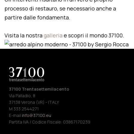
processo di restauro, se necessario anche a
partire dalle fondamenta.
Visita la nostra
galleria
e scopri il mondo 37100.
37100 Trentasettemilacento
Via Palladio, 8
37138 Verona (VR) - ITALY
M 333 2544271
E-mail
info@37100.eu
Partita IVA / Codice Fiscale: 03867170239