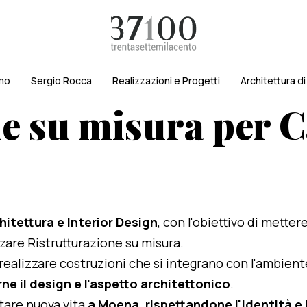
amo
Sergio Rocca
Realizzazioni e Progetti
Architettura d
e su misura per C
hitettura e Interior Design
, con l'obiettivo di metter
izzare Ristrutturazione su misura.
i realizzare costruzioni che si integrano con l'ambien
ne il design e l'aspetto architettonico
.
rtare nuova vita
a Moena, rispettandone l'identità e i