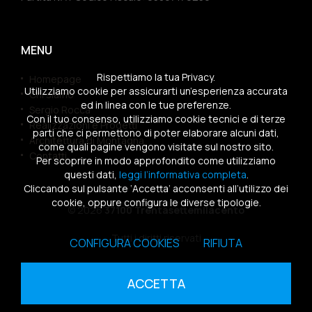
MENU
Rispettiamo la tua Privacy.
Homepage
Utilizziamo cookie per assicurarti un’esperienza accurata
Chi siamo
ed in linea con le tue preferenze.
Sergio Rocca
Con il tuo consenso, utilizziamo cookie tecnici e di terze
Realizzazioni e Progetti
parti che ci permettono di poter elaborare alcuni dati,
Architettura di Montagna
come quali pagine vengono visitate sul nostro sito.
Contatti
Per scoprire in modo approfondito come utilizziamo
questi dati,
leggi l’informativa completa
.
Cliccando sul pulsante ‘Accetta’ acconsenti all’utilizzo dei
cookie, oppure configura le diverse tipologie.
© 2026
37100 Trentasettemilacento
Tutti i diritti riservati
CONFIGURA COOKIES
RIFIUTA
Sitemap
|
Privacy Policy
|
Cookies Policy
ACCETTA
powered by