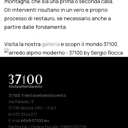
montagna, che sia una prima o seconda casa.
Gli interventi risultano in un vero e proprio
processo di restauro, se necessario anche a
partire dalle fondamenta.
Visita la nostra
galleria
e scopri il mondo 37100.
37100 Trentasettemilacento
Via Palladio, 8
37138 Verona (VR) - ITALY
M 333 2544271
E-mail
info@37100.eu
Partita IVA / Codice Fiscale: 03867170239