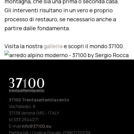
montagna, che sia una prima o seconda casa.
Gli interventi risultano in un vero e proprio
processo di restauro, se necessario anche a
partire dalle fondamenta.
Visita la nostra
galleria
e scopri il mondo 37100.
37100 Trentasettemilacento
Via Palladio, 8
37138 Verona (VR) - ITALY
M 333 2544271
E-mail
info@37100.eu
Partita IVA / Codice Fiscale: 03867170239