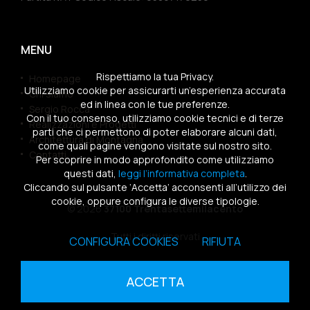
MENU
Rispettiamo la tua Privacy.
Homepage
Utilizziamo cookie per assicurarti un’esperienza accurata
Chi siamo
ed in linea con le tue preferenze.
Sergio Rocca
Con il tuo consenso, utilizziamo cookie tecnici e di terze
Realizzazioni e Progetti
parti che ci permettono di poter elaborare alcuni dati,
Architettura di Montagna
come quali pagine vengono visitate sul nostro sito.
Contatti
Per scoprire in modo approfondito come utilizziamo
questi dati,
leggi l’informativa completa
.
Cliccando sul pulsante ‘Accetta’ acconsenti all’utilizzo dei
cookie, oppure configura le diverse tipologie.
© 2026
37100 Trentasettemilacento
Tutti i diritti riservati
CONFIGURA COOKIES
RIFIUTA
Sitemap
|
Privacy Policy
|
Cookies Policy
ACCETTA
powered by