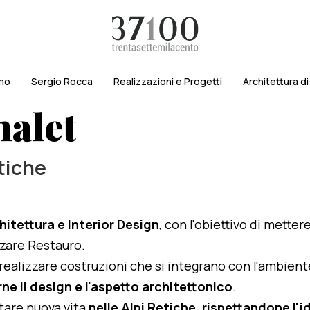
amo
Sergio Rocca
Realizzazioni e Progetti
Architettura d
halet
etiche
hitettura e Interior Design
, con l'obiettivo di metter
izzare Restauro.
i realizzare costruzioni che si integrano con l'ambien
ne il design e l'aspetto architettonico
.
rtare nuova vita
nelle Alpi Retiche, rispettandone l'id