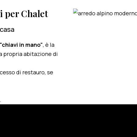
zi per Chalet
 casa
 "chiavi in mano"
, è la
a propria abitazione di
ocesso di restauro, se
.