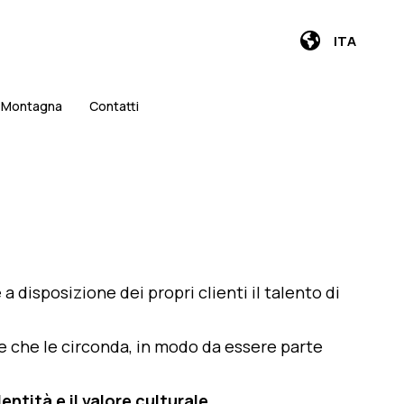
ITA
i Montagna
Contatti
e a disposizione dei propri clienti il talento di
te che le circonda, in modo da essere parte
entità e il valore culturale
.