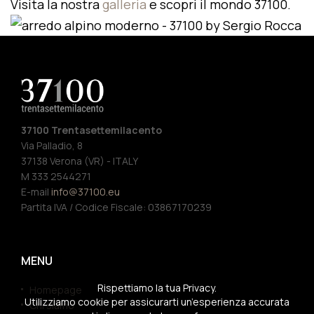
Visita la nostra
galleria
e scopri il mondo 37100.
37100 Trentasettemilacento
Via Palladio, 8
37138 Verona (VR) - ITALY
M 333 2544271
E-mail
info@37100.eu
Partita IVA / Codice Fiscale: 03867170239
MENU
Rispettiamo la tua Privacy.
Homepage
Utilizziamo cookie per assicurarti un’esperienza accurata
Chi siamo