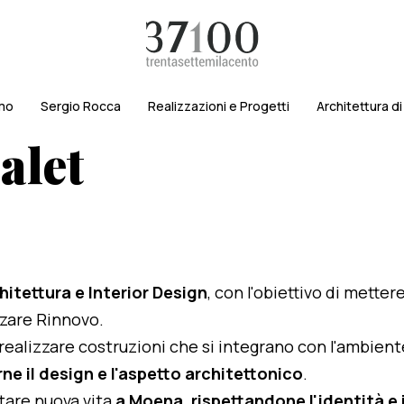
amo
Sergio Rocca
Realizzazioni e Progetti
Architettura d
alet
hitettura e Interior Design
, con l'obiettivo di metter
izzare Rinnovo.
i realizzare costruzioni che si integrano con l'ambien
ne il design e l'aspetto architettonico
.
rtare nuova vita
a Moena, rispettandone l'identità e i