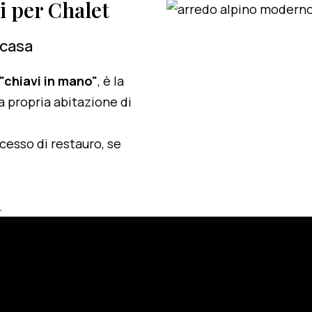
zi per Chalet
 casa
 "chiavi in mano"
, è la
a propria abitazione di
ocesso di restauro, se
.
e