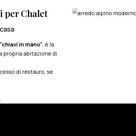
zi per Chalet
 casa
 "chiavi in mano"
, è la
a propria abitazione di
ocesso di restauro, se
.