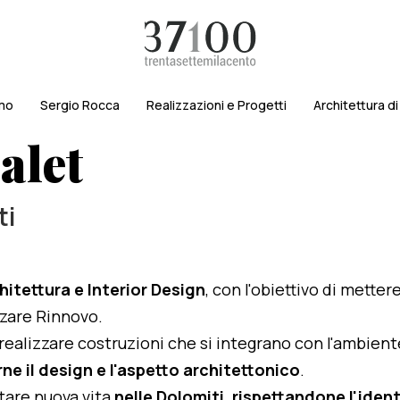
amo
Sergio Rocca
Realizzazioni e Progetti
Architettura d
alet
ti
hitettura e Interior Design
, con l'obiettivo di metter
izzare Rinnovo.
i realizzare costruzioni che si integrano con l'ambien
ne il design e l'aspetto architettonico
.
rtare nuova vita
nelle Dolomiti, rispettandone l'identi