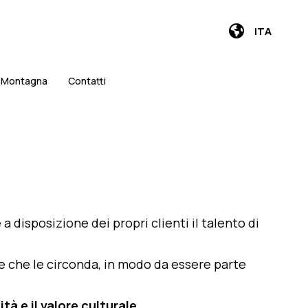
ITA
i Montagna
Contatti
e a disposizione dei propri clienti il talento di
te che le circonda, in modo da essere parte
tà e il valore culturale
.