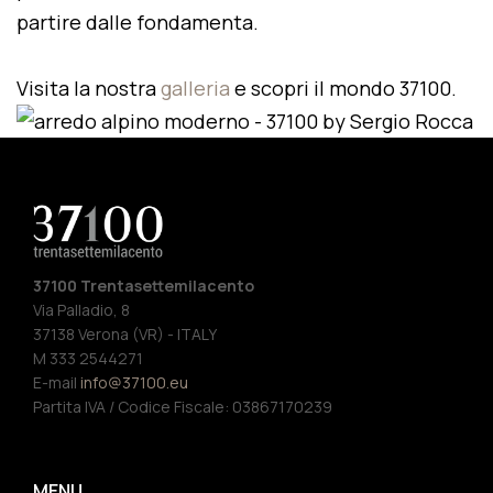
partire dalle fondamenta.
Visita la nostra
galleria
e scopri il mondo 37100.
37100 Trentasettemilacento
Via Palladio, 8
37138 Verona (VR) - ITALY
M 333 2544271
E-mail
info@37100.eu
Partita IVA / Codice Fiscale: 03867170239
MENU